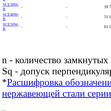
SCE30W-
-
-
39
7
B
SCE40W-
-
-
51
1
B
SCE50W-
-
-
61
1
B
n - количество замкнутых
Sq - допуск перпендикуля
*
Расшифровка обозначени
нержавеющей стали сери