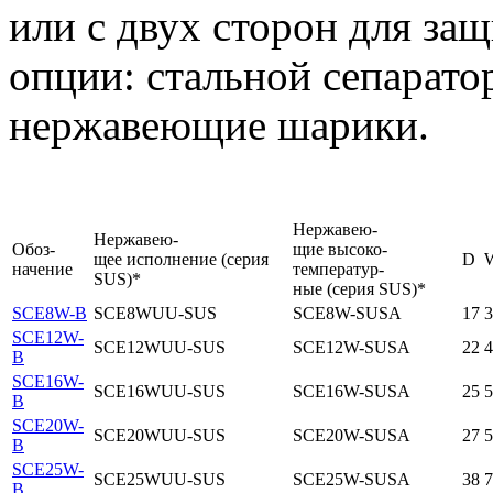
или с двух сторон для за
опции: стальной сепарато
нержавеющие шарики.
Нержавею-
Нержавею-
Обоз-
щие высоко-
щее исполнение (серия
D
начение
температур-
SUS)*
ные (серия SUS)*
SCE8W-B
SCE8WUU-SUS
SCE8W-SUSA
17
3
SCE12W-
SCE12WUU-SUS
SCE12W-SUSA
22
4
B
SCE16W-
SCE16WUU-SUS
SCE16W-SUSA
25
5
B
SCE20W-
SCE20WUU-SUS
SCE20W-SUSA
27
5
B
SCE25W-
SCE25WUU-SUS
SCE25W-SUSA
38
7
B