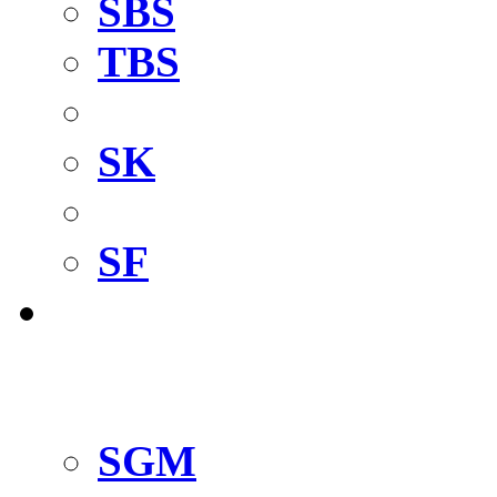
SBS
TBS
Опора вала
SK
Цилиндрическая н
SF
Направляющие
для прессов
Guide Master
SGM