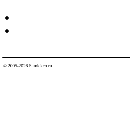
Mctuator
Пневмоприводы с пнев
Сервоцилиндры Servo 
© 2005-
2026
Samickco.ru