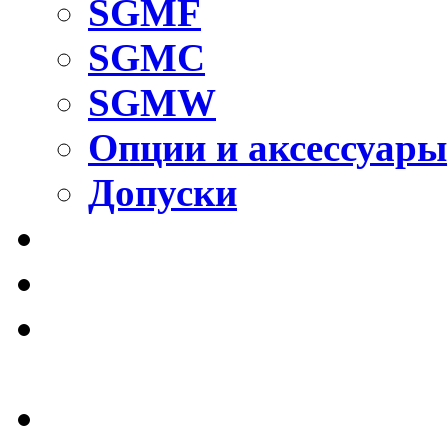
SGMF
SGMC
SGMW
Опции и аксессуары
Допуски
Правильный станок S
Жесткие направляющи
Жесткие направляющи
McGuide
Актуаторы с ШВП и р