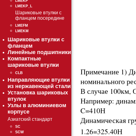
LMEKP
LMEKP_L
Шариковые втулки с
фланцем посередине
LMEFM
LMEKM
Шариковые втулки с
фланцем
Линейные подшипники
Компактные
шариковые втулки
Примечание 1) Д
CLB
номинального ре
Направляющие втулки
из нержавеющей стали
В случае 100км, С
Установка шариковых
Например: динами
втулок
Узлы в алюминиевом
C=410Н
корпусе
Динамическая гру
Азиатский стандарт
SC
1.26=325.40Н
SCW