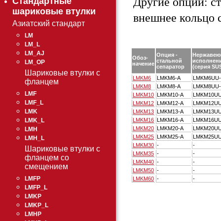
Другие опции: ст
Стандартные
шариковые втулки
внешнее кольцо 
Азиатский стандарт
LM
LM_L
LM_AJ
Опция -
Нержавею
Обоз-
стальной
исполнен
LM_OP
начение
сепаратор
(серия SUS
Шариковые втулки с
LMKM6
LMKM6-A
LMKM6UU
фланцем
LMKM8
LMKM8-A
LMKM8UU
LMF
LMKM10
LMKM10-A
LMKM10UU
LMF_L
LMKM12
LMKM12-A
LMKM12UU
LMK
LMKM13
LMKM13-A
LMKM13UU
LMKM16
LMKM16-A
LMKM16UU
LMK_L
LMKM20
LMKM20-A
LMKM20UU
LMH
LMKM25
LMKM25-A
LMKM25UU
LMH_L
LMKM30
-
-
Шариковые втулки с
LMKM35
-
-
фланцем со
LMKM40
-
-
смещением
LMKM50
-
-
LMFP
LMKM60
-
-
LMFP_L
LMKP
LMKP_L
LMHP