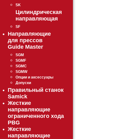
SK
Цилиндрическая
направляющая
SF
Направляющие
для прессов
Guide Master
SGM
SGMF
SGMC
SGMW
Опции и аксессуары
Допуски
Правильный станок
Samick
Жесткие
направляющие
ограниченного хода
PBG
Жесткие
направляющие