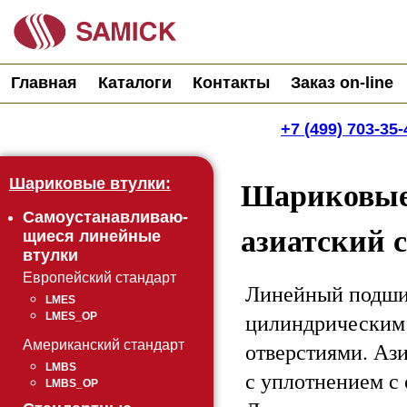
Главная
Каталоги
Контакты
Заказ on-line
+7 (499) 703-35-
Шариковые 
Шариковые втулки:
Самоустанавливаю-
азиатский 
щиеся линейные
втулки
Европейский стандарт
Линейный подшип
LMES
цилиндрическим 
LMES_OP
отверстиями. Аз
Американский стандарт
LMBS
с уплотнением с 
LMBS_OP