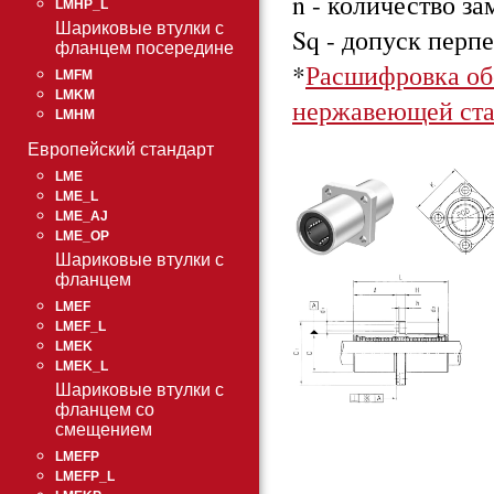
n - количество з
LMHP_L
Шариковые втулки с
Sq - допуск перп
фланцем посередине
*
Расшифровка об
LMFM
LMKM
нержавеющей ста
LMHM
Европейский стандарт
LME
LME_L
LME_AJ
LME_OP
Шариковые втулки с
фланцем
LMEF
LMEF_L
LMEK
LMEK_L
Шариковые втулки с
фланцем со
смещением
LMEFP
LMEFP_L