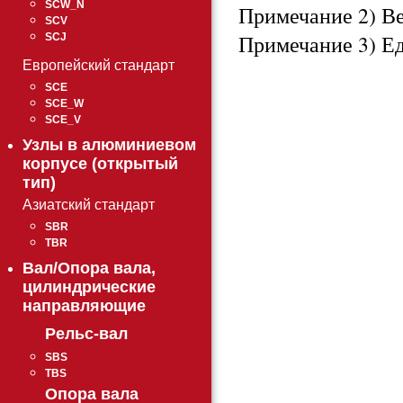
SCW_N
Примечание 2) Ве
SCV
Примечание 3) Е
SCJ
Европейский стандарт
SCE
SCE_W
SCE_V
Узлы в алюминиевом
корпусе (открытый
тип)
Азиатский стандарт
SBR
TBR
Вал/Опора вала,
цилиндрические
направляющие
Рельс-вал
SBS
TBS
Опора вала