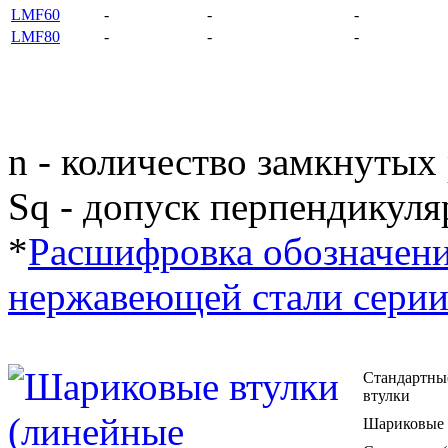
LMF60
-
-
-
LMF80
-
-
-
n - количество замкнутых
Sq - допуск перпендикуля
*
Расшифровка обозначени
нержавеющей стали сери
Стандартны
втулки
Шариковые 