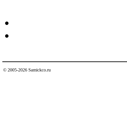
Mctuator
Пневмоприводы с пнев
Сервоцилиндры Servo 
© 2005-
2026
Samickco.ru