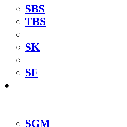
SBS
TBS
Опора вала
SK
Цилиндрическая н
SF
Направляющие
для прессов
Guide Master
SGM