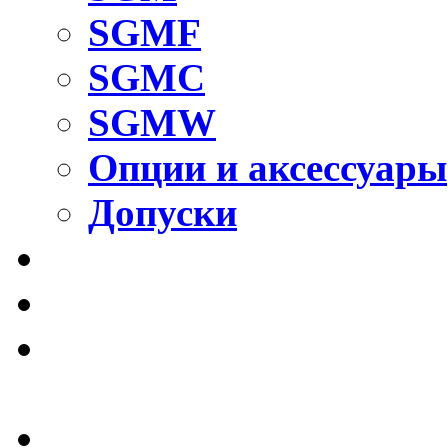
SGMF
SGMC
SGMW
Опции и аксессуары
Допуски
Правильный станок S
Жесткие направляющи
Жесткие направляющи
McGuide
Актуаторы с ШВП и р