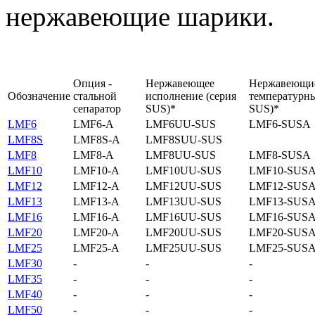
нержавеющие шарики.
Опция -
Нержавеющее
Нержавеющие
Обозначение
стальной
исполнение (серия
температурны
сепаратор
SUS)*
SUS)*
LMF6
LMF6-A
LMF6UU-SUS
LMF6-SUSA
LMF8S
LMF8S-A
LMF8SUU-SUS
LMF8
LMF8-A
LMF8UU-SUS
LMF8-SUSA
LMF10
LMF10-A
LMF10UU-SUS
LMF10-SUS
LMF12
LMF12-A
LMF12UU-SUS
LMF12-SUS
LMF13
LMF13-A
LMF13UU-SUS
LMF13-SUS
LMF16
LMF16-A
LMF16UU-SUS
LMF16-SUS
LMF20
LMF20-A
LMF20UU-SUS
LMF20-SUS
LMF25
LMF25-A
LMF25UU-SUS
LMF25-SUS
LMF30
-
-
-
LMF35
-
-
-
LMF40
-
-
-
LMF50
-
-
-