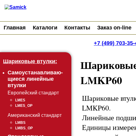
Главная
Каталоги
Контакты
Заказ on-line
+7 (499) 703-35-
Шариковые
Шариковые втулки:
Самоустанавливаю-
LMKP60
щиеся линейные
втулки
Европейский стандарт
Шариковые втулк
LMES
LMKP60.
LMES_OP
Линейные подши
Американский стандарт
LMBS
Единицы измере
LMBS_OP