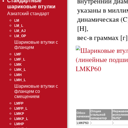
внутренний диаме
Стандартные
шариковые втулки
указаны в милли
Азиатский стандарт
динамическая (C)
LM
[H],
LM_L
LM_AJ
вес-в граммах [г]
LM_OP
Шариковые втулки с
фланцем
LMF
LMF_L
LMK
LMK_L
LMH
LMH_L
Шариковые втулки с
фланцем со
смещением
LMFP
LMFP_L
Опция
Нержаве
Обоз-
LMKP
стальной
исполнен
начение
сепаратор
SUS)*
LMKP_L
LMKP60
-
-
LMHP