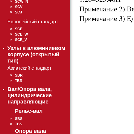
SCW_N
Примечание 2) Ве
SCV
SCJ
Примечание 3) Е
Европейский стандарт
SCE
SCE_W
SCE_V
Узлы в алюминиевом
корпусе (открытый
тип)
Азиатский стандарт
SBR
TBR
Вал/Опора вала,
цилиндрические
направляющие
Рельс-вал
SBS
TBS
Опора вала