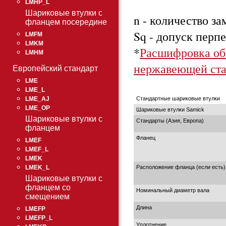
LMHP_L
Шариковые втулки с
n - количество з
фланцем посередине
Sq - допуск перп
LMFM
LMKM
*
Расшифровка об
LMHM
нержавеющей ста
Европейский стандарт
LME
LME_L
Стандартные шариковые втулки
LME_AJ
LME_OP
Шариковые втулки Samick
Шариковые втулки с
Стандарты (Азия, Европа)
фланцем
Фланец
LMEF
LMEF_L
LMEK
Расположение фланца (если есть)
LMEK_L
Шариковые втулки с
фланцем со
Номинальный диаметр вала
смещением
Длина
LMEFP
LMEFP_L
Уплотнение