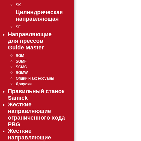
SK
Цилиндрическая
направляющая
SF
Направляющие
для прессов
Guide Master
SGM
SGMF
SGMC
SGMW
Опции и аксессуары
Допуски
Правильный станок
Samick
Жесткие
направляющие
ограниченного хода
PBG
Жесткие
направляющие