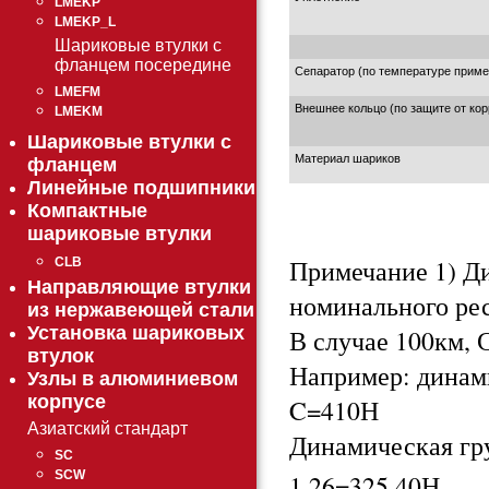
LMEKP
LMEKP_L
Шариковые втулки с
фланцем посередине
Сепаратор (по температуре приме
LMEFM
Внешнее кольцо (по защите от кор
LMEKM
Шариковые втулки с
Материал шариков
фланцем
Линейные подшипники
Компактные
шариковые втулки
Примечание 1) Д
CLB
Направляющие втулки
номинального ре
из нержавеющей стали
Установка шариковых
В случае 100км, С
втулок
Например: динами
Узлы в алюминиевом
корпусе
C=410Н
Азиатский стандарт
Динамическая гру
SC
SCW
1.26=325.40Н