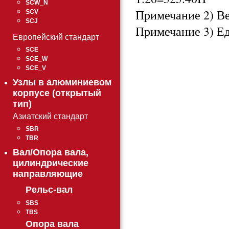
SCW_N
Примечание 2) Ве
SCV
SCJ
Примечание 3) Е
Европейский стандарт
SCE
SCE_W
SCE_V
Узлы в алюминиевом
корпусе (открытый
тип)
Азиатский стандарт
SBR
TBR
Вал/Опора вала,
цилиндрические
направляющие
Рельс-вал
SBS
TBS
Опора вала