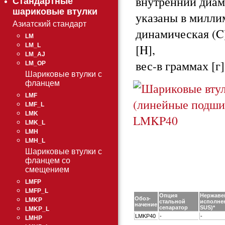
внутренний диаме
Стандартные
шариковые втулки
указаны в милли
Азиатский стандарт
динамическая (C)
LM
[H],
LM_L
LM_AJ
вес-в граммах [г]
LM_OP
Шариковые втулки с
фланцем
LMF
LMF_L
LMK
LMK_L
LMH
LMH_L
Шариковые втулки с
фланцем со
смещением
LMFP
LMFP_L
Опция
Нержаве
Обоз-
LMKP
стальной
исполнен
начение
сепаратор
SUS)*
LMKP_L
LMKP40
-
-
LMHP