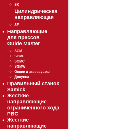
SK
Цилиндрическая
направляющая
SF
Направляющие
для прессов
Guide Master
SGM
SGMF
SGMC
SGMW
Опции и аксессуары
Допуски
Правильный станок
Samick
Жесткие
направляющие
ограниченного хода
PBG
Жесткие
направляющие