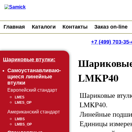
Главная
Каталоги
Контакты
Заказ on-line
+7 (499) 703-35-
Шариковые
Шариковые втулки:
Самоустанавливаю-
LMKP40
щиеся линейные
втулки
Европейский стандарт
Шариковые втулк
LMES
LMKP40.
LMES_OP
Линейные подши
Американский стандарт
LMBS
Единицы измере
LMBS_OP