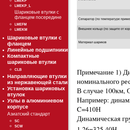
LMEKP
LMEKP_L
Шариковые втулки с
фланцем посередине
Сепаратор (по температуре приме
LMEFM
Внешнее кольцо (по защите от кор
LMEKM
Шариковые втулки с
Материал шариков
фланцем
Линейные подшипники
Компактные
шариковые втулки
Примечание 1) Д
CLB
Направляющие втулки
номинального ре
из нержавеющей стали
Установка шариковых
В случае 100км, С
втулок
Например: динами
Узлы в алюминиевом
корпусе
C=410Н
Азиатский стандарт
Динамическая гру
SC
SCW
1.26=325.40Н