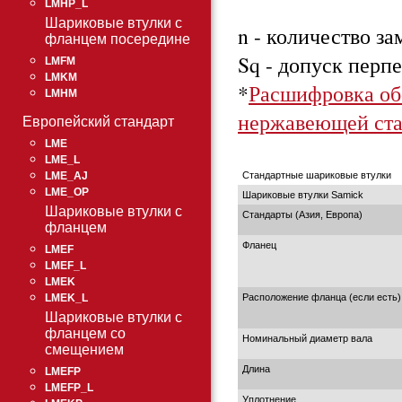
LMHP_L
Шариковые втулки с
n - количество з
фланцем посередине
Sq - допуск перп
LMFM
LMKM
*
Расшифровка об
LMHM
нержавеющей ста
Европейский стандарт
LME
LME_L
Стандартные шариковые втулки
LME_AJ
LME_OP
Шариковые втулки Samick
Шариковые втулки с
Стандарты (Азия, Европа)
фланцем
Фланец
LMEF
LMEF_L
LMEK
Расположение фланца (если есть)
LMEK_L
Шариковые втулки с
фланцем со
Номинальный диаметр вала
смещением
Длина
LMEFP
LMEFP_L
Уплотнение