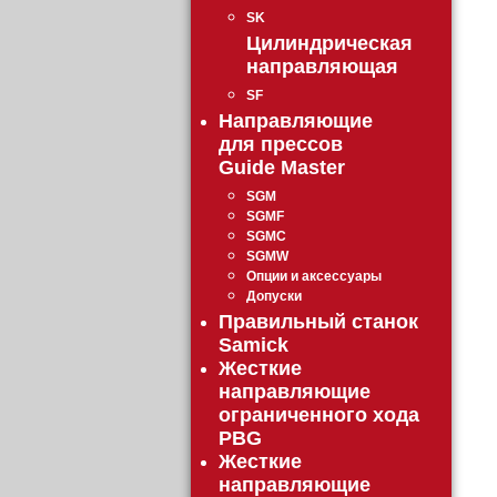
SK
Цилиндрическая
направляющая
SF
Направляющие
для прессов
Guide Master
SGM
SGMF
SGMC
SGMW
Опции и аксессуары
Допуски
Правильный станок
Samick
Жесткие
направляющие
ограниченного хода
PBG
Жесткие
направляющие