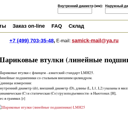
Внутренний диаметр (мм):
Наружный ди
ты
Заказ on-line
FAQ
Склад
+7 (499) 703-35-48
,
samick-mail@ya.ru
E-mail:
Шариковые втулки (линейные подш
Шариковые втулки с фланцем - азиатский стандарт LMH25.
Линейные подшипники со стальным внешним цилиндром.
Единицы измерения:
нутренний диаметр (dr), внешний диаметр (D), длины (L, L1, L2) указаны в мил
инамическая (C) и статическая (Co) грузоподъемности- в Ньютонах [H],
ес-в граммах [г]