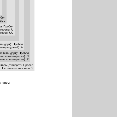
м
м
обел
я: L
ия: Пробел
стороны: U
сторон: UU
тандарт): Пробел
емпературный): A
ия (стандарт): Пробел
ческого покрытия): N
ическое покрытие): R
таль (стандарт): Пробел
Нержавеющая сталь: S
а 50км