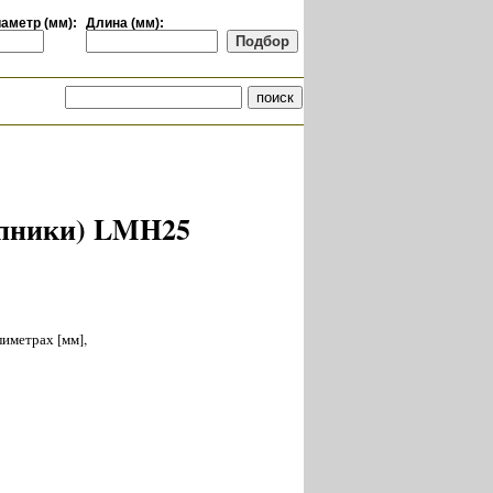
аметр (мм):
Длина (мм):
ипники) LMH25
лиметрах [мм],