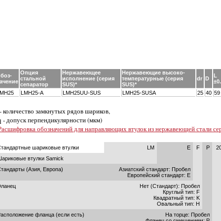
Опция
Нержавеющее
Нержавеющие высоко-
боз-
L
стальной
исполнение (серия
температурные (серия
dr
D
ачение
±0
сепаратор
SUS)*
SUS)*
MH25
LMH25-A
LMH25UU-SUS
LMH25-SUSA
25
40
59
 - количество замкнутых рядов шариков,
q - допуск перпендикулярности (мкм)
Расшифровка обозначений для направляющих втулок из нержавеющей стали се
тандартные шариковые втулки
LM
E
F
P
2
ариковые втулки Samick
тандарты (Азия, Европа)
Азиатский стандарт: Пробел
Европейский стандарт: E
Фланец
Нет (Стандарт): Пробел
Круглый тип: F
Квадратный тип: K
Овальный тип: H
асположение фланца (если есть)
На торце: Пробел
Фланец со смещением: P