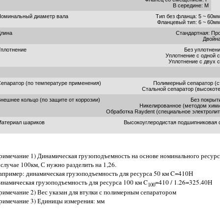
В середине: M
Номинальный диаметр вала
Тип без фланца: 5 ~ 60м
Фланцевый тип: 6 ~ 60м
Длина
Стандартная: Пр
Двойна
плотнение
Без уплотнен
Уплотнение с одной 
Уплотнение с двух 
епаратор (по температуре применения)
Полимерный сепаратор (с
Стальной сепаратор (высокот
нешнее кольцо (по защите от коррозии)
Без покрыт
Никелированное (методом хими
Обработка Raydent (специальное электролит
Материал шариков
Высокоуглеродистая подшипниковая с
римечание 1) Динамическая грузоподъемность на основе номинального ресурс
 случае 100км, С нужно разделить на 1,26.
апример: динамическая грузоподъемность для ресурса 50 км C=410Н
инамическая грузоподъемность для ресурса 100 км C
=410 / 1.26=325.40Н
100
римечание 2) Вес указан для втулки с полимерным сепаратором
римечание 3) Единицы измерения: мм