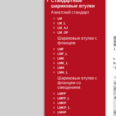
Стандартные
шариковые втулки
Азиатский стандарт
LM
LM_L
LM_AJ
LM_OP
Шариковые втулки с
О
фланцем
н
L
LMF
LMF_L
n
LMK
S
LMK_L
*
LMH
LMH_L
С
Шариковые втулки с
фланцем со
Ш
смещением
С
LMFP
LMFP_L
LMKP
LMKP_L
LMHP
Р