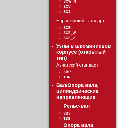
SCW_N
SCV
SCJ
Европейский стандарт
SCE
SCE_W
SCE_V
Узлы в алюминиевом
корпусе (открытый
тип)
Азиатский стандарт
SBR
TBR
Вал/Опора вала,
цилиндрические
направляющие
Рельс-вал
SBS
TBS
Опора вала