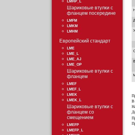
LMHP_L
Шариковые втулки с
фланцем посередине
LMFM
LMKM
У
LMHM
Европейский стандарт
LME
С
LME_L
LME_AJ
В
LME_OP
Шариковые втулки с
фланцем
LMEF
LMEF_L
LMEK
П
LMEK_L
В
Н
Шариковые втулки с
Д
фланцем со
смещением
П
П
LMEFP
LMEFP_L