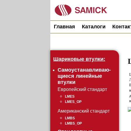
Главная
Каталоги
Контак
Шариковые втулки:
Самоустанавливаю-
щиеся линейные
втулки
Европейский стандарт
в
д
LMES
в
LMES_OP
Американский стандарт
LMBS
LMBS_OP