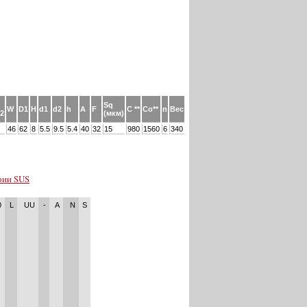
Sq
W
D1
H
d1
d2
h
A
F
C **
Co**
n
Вес
.2
(мкм)
46
62
8
5.5
9.5
5.4
40
32
15
980
1560
6
340
рии SUS
0
L
UU
-
A
N
S