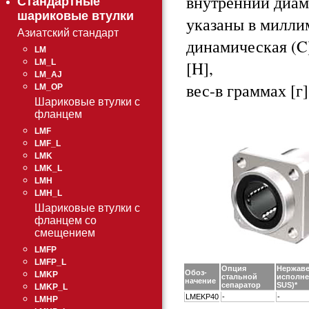
внутренний диаме
Стандартные
шариковые втулки
указаны в милли
Азиатский стандарт
динамическая (C)
LM
[H],
LM_L
LM_AJ
вес-в граммах [г]
LM_OP
Шариковые втулки с
фланцем
LMF
LMF_L
LMK
LMK_L
LMH
LMH_L
Шариковые втулки с
фланцем со
смещением
LMFP
LMFP_L
Опция
Нержав
Обоз-
LMKP
стальной
исполне
начение
сепаратор
SUS)*
LMKP_L
LMEKP40
-
-
LMHP