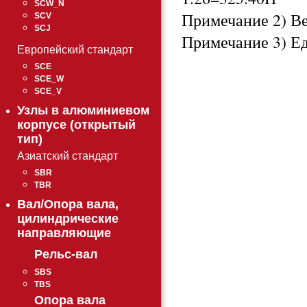
SCW_N
Примечание 2) Ве
SCV
SCJ
Примечание 3) Е
Европейский стандарт
SCE
SCE_W
SCE_V
Узлы в алюминиевом
корпусе (открытый
тип)
Азиатский стандарт
SBR
TBR
Вал/Опора вала,
цилиндрические
направляющие
Рельс-вал
SBS
TBS
Опора вала