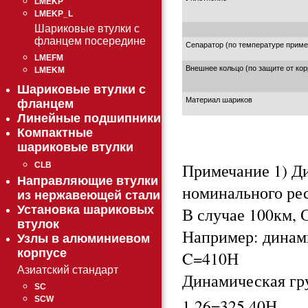
LMEKP
LMEKP_L
Шариковые втулки с
фланцем посередине
Сепаратор (по температуре приме
LMEFM
Внешнее кольцо (по защите от кор
LMEKM
Шариковые втулки с
Материал шариков
фланцем
Линейные подшипники
Компактные
шариковые втулки
Примечание 1) Д
CLB
Направляющие втулки
номинального ре
из нержавеющей стали
Установка шариковых
В случае 100км, С
втулок
Например: динами
Узлы в алюминиевом
корпусе
C=410Н
Азиатский стандарт
Динамическая гру
SC
SCW
1.26=325.40Н