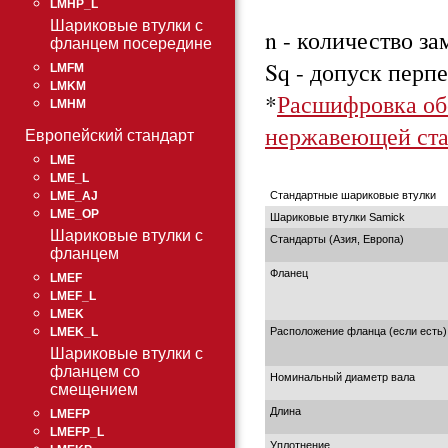
LMHP_L
Шариковые втулки с
n - количество з
фланцем посередине
Sq - допуск перп
LMFM
LMKM
*
Расшифровка об
LMHM
нержавеющей ста
Европейский стандарт
LME
LME_L
Стандартные шариковые втулки
LME_AJ
LME_OP
Шариковые втулки Samick
Шариковые втулки с
Стандарты (Азия, Европа)
фланцем
Фланец
LMEF
LMEF_L
LMEK
Расположение фланца (если есть)
LMEK_L
Шариковые втулки с
фланцем со
Номинальный диаметр вала
смещением
Длина
LMEFP
LMEFP_L
Уплотнение