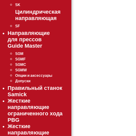
SK
Цилиндрическая
направляющая
SF
Направляющие
для прессов
Guide Master
SGM
SGMF
SGMC
SGMW
Опции и аксессуары
Допуски
Правильный станок
Samick
Жесткие
направляющие
ограниченного хода
PBG
Жесткие
направляющие