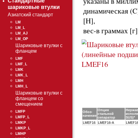
указаны в милли
Стандартные
шариковые втулки
динамическая (C)
Азиатский стандарт
[H],
LM
вес-в граммах [г]
LM_L
LM_AJ
LM_OP
Шариковые втулки с
фланцем
LMF
LMF_L
LMK
LMK_L
LMH
LMH_L
Шариковые втулки с
фланцем со
смещением
Опция
Нержа
LMFP
Обоз-
стальной
исполн
начение
LMFP_L
сепаратор
SUS)*
LMKP
LMEF16
LMEF16-A
LMEF1
LMKP_L
LMHP