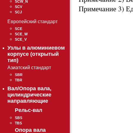
SCW_N
Примечание 3) Е
SCV
SCJ
Европейский стандарт
SCE
SCE_W
SCE_V
Узлы в алюминиевом
корпусе (открытый
тип)
Азиатский стандарт
SBR
TBR
Вал/Опора вала,
цилиндрические
направляющие
Рельс-вал
SBS
TBS
Опора вала