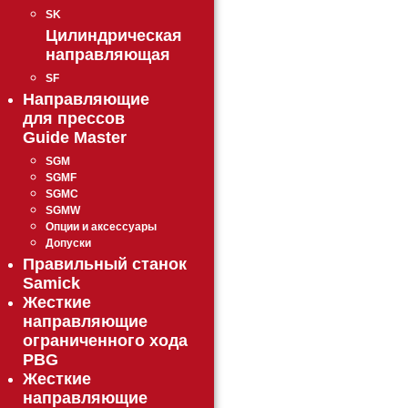
SK
Цилиндрическая
направляющая
SF
Направляющие
для прессов
Guide Master
SGM
SGMF
SGMC
SGMW
Опции и аксессуары
Допуски
Правильный станок
Samick
Жесткие
направляющие
ограниченного хода
PBG
Жесткие
направляющие