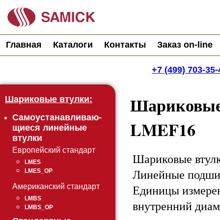
Главная
Каталоги
Контакты
Заказ on-line
+7 (499) 703-35-
Шариковые
Шариковые втулки:
Самоустанавливаю-
LMEF16
щиеся линейные
втулки
Европейский стандарт
Шариковые втулк
LMES
Линейные подши
LMES_OP
Единицы измере
Американский стандарт
LMBS
внутренний диаме
LMBS_OP