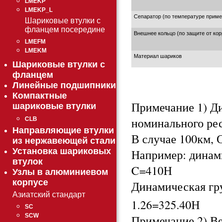
LMEKP
LMEKP_L
Сепаратор (по температуре приме
Шариковые втулки с
фланцем посередине
Внешнее кольцо (по защите от кор
LMEFM
LMEKM
Материал шариков
Шариковые втулки с
фланцем
Линейные подшипники
Компактные
Примечание 1) Д
шариковые втулки
номинального ре
CLB
Направляющие втулки
В случае 100км, С
из нержавеющей стали
Установка шариковых
Например: динами
втулок
C=410Н
Узлы в алюминиевом
корпусе
Динамическая гру
Азиатский стандарт
1.26=325.40Н
SC
SCW
Примечание 2) Ве