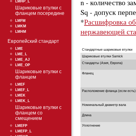
n - количество з
LMHP_L
Шариковые втулки с
Sq - допуск перп
фланцем посередине
*
Расшифровка об
LMFM
LMKM
нержавеющей ста
LMHM
Европейский стандарт
LME
Стандартные шариковые втулки
LME_L
Шариковые втулки Samick
LME_AJ
Стандарты (Азия, Европа)
LME_OP
Шариковые втулки с
Фланец
фланцем
LMEF
LMEF_L
Расположение фланца (если есть)
LMEK
LMEK_L
Номинальный диаметр вала
Шариковые втулки с
фланцем со
Длина
смещением
Уплотнение
LMEFP
LMEFP_L