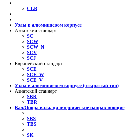
Компактные шариковые втулки
CLB
Направляющие втулки из нержавеющей стали
Установка шариковых втулок
Узлы в алюминиевом корпусе
Азиатский стандарт
SC
SCW
SCW_N
SCV
SCJ
Европейский стандарт
SCE
SCE_W
SCE_V
Узлы в алюминиевом корпусе (открытый тип)
Азиатский стандарт
SBR
TBR
Вал/Опора вала, цилиндрические направляющие
Рельс-вал
SBS
TBS
Опора вала
SK