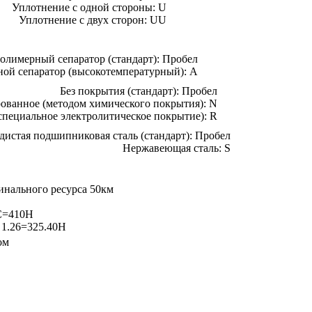
Уплотнение с одной стороны: U
Уплотнение с двух сторон: UU
олимерный сепаратор (стандарт): Пробел
ной сепаратор (высокотемпературный): A
Без покрытия (стандарт): Пробел
ованное (методом химического покрытия): N
специальное электролитическое покрытие): R
дистая подшипниковая сталь (стандарт): Пробел
Нержавеющая сталь: S
инального ресурса 50км
 C=410Н
/ 1.26=325.40Н
ом