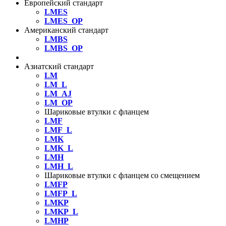
Европейский стандарт
LMES
LMES_OP
Американский стандарт
LMBS
LMBS_OP
Стандартные шариковые втулки
Азиатский стандарт
LM
LM_L
LM_AJ
LM_OP
Шариковые втулки с фланцем
LMF
LMF_L
LMK
LMK_L
LMH
LMH_L
Шариковые втулки с фланцем со смещением
LMFP
LMFP_L
LMKP
LMKP_L
LMHP