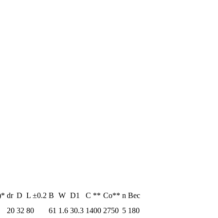
)*
dr
D
L ±0.2
B
W
D1
C **
Co**
n
Вес
20
32
80
61
1.6
30.3
1400
2750
5
180