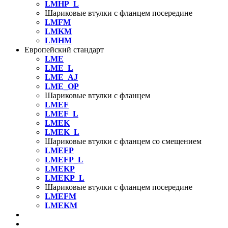
LMHP_L
Шариковые втулки с фланцем посередине
LMFM
LMKM
LMHM
Европейский стандарт
LME
LME_L
LME_AJ
LME_OP
Шариковые втулки с фланцем
LMEF
LMEF_L
LMEK
LMEK_L
Шариковые втулки с фланцем со смещением
LMEFP
LMEFP_L
LMEKP
LMEKP_L
Шариковые втулки с фланцем посередине
LMEFM
LMEKM
Шариковые втулки с фланцем
Линейные подшипники