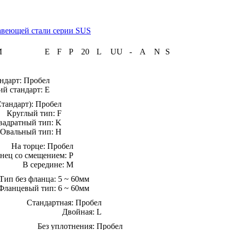
авеющей стали серии SUS
M
E
F
P
20
L
UU
-
A
N
S
ндарт: Пробел
й стандарт: E
Стандарт): Пробел
Круглый тип: F
вадратный тип: K
Овальный тип: H
На торце: Пробел
нец со смещением: P
В середине: M
Тип без фланца: 5 ~ 60мм
Фланцевый тип: 6 ~ 60мм
Стандартная: Пробел
Двойная: L
Без уплотнения: Пробел