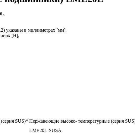
0L.
L2) указаны в миллиметрах [мм],
онах [H],
(серия SUS)*
Нержавеющие высоко- температурные (серия SUS
LME20L-SUSA